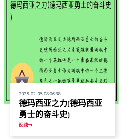
2026-02-05 08:06:38
德玛西亚之力(德玛西亚
勇士的奋斗史)
阅读