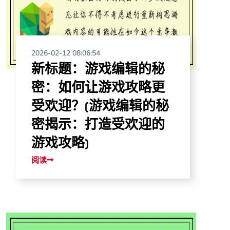
2026-02-12 08:06:54
新标题：游戏编辑的秘
密：如何让游戏攻略更
受欢迎？(游戏编辑的秘
密揭示：打造受欢迎的
游戏攻略)
阅读