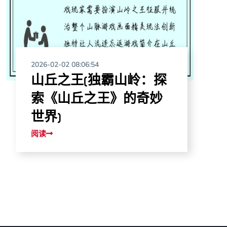
2026-02-02 08:06:54
山丘之王(独霸山岭：探
索《山丘之王》的奇妙
世界)
阅读