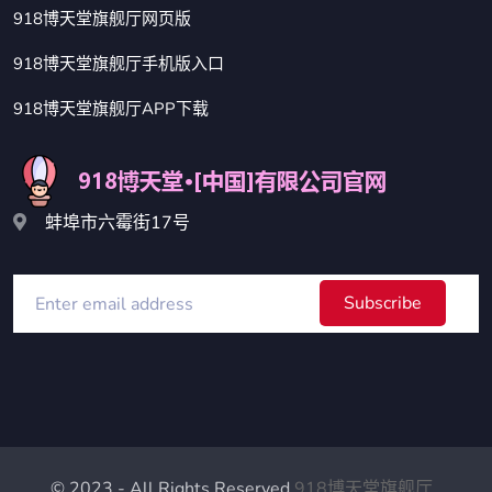
918博天堂旗舰厅网页版
918博天堂旗舰厅手机版入口
918博天堂旗舰厅APP下载
蚌埠市六霉街17号
Subscribe
© 2023 - All Rights Reserved
918博天堂旗舰厅
.