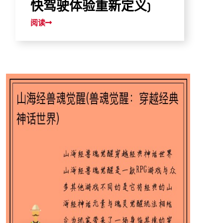
快驾驶体验重新定义)
阅读