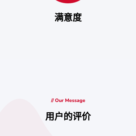
满意度
// Our Message
用户的评价