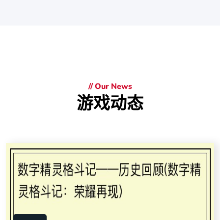
// Our News
游戏动态