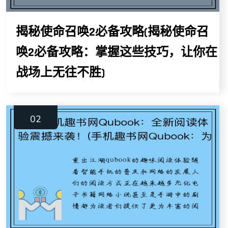
揭秘使命召唤2必备攻略(揭秘使命召
唤2必备攻略：掌握这些技巧，让你在
战场上无往不胜)
09
02