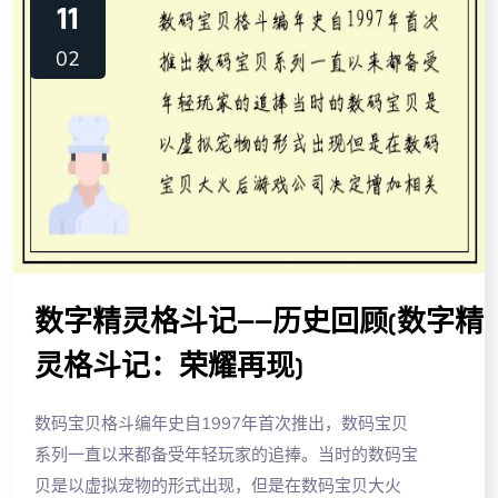
11
02
数字精灵格斗记——历史回顾(数字精
灵格斗记：荣耀再现)
数码宝贝格斗编年史自1997年首次推出，数码宝贝
系列一直以来都备受年轻玩家的追捧。当时的数码宝
贝是以虚拟宠物的形式出现，但是在数码宝贝大火