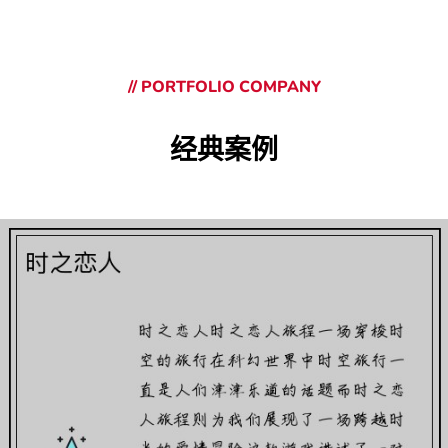
// PORTFOLIO COMPANY
经典案例