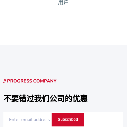
用户
// PROGRESS COMPANY
不要错过我们公司的优惠
Subscribed